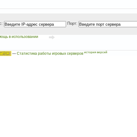
с:
Порт:
мощь в использовании
история версий
—
Статистика работы игровых серверов