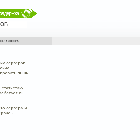
поддержку.
вых серверов
таких
 править лишь
 статистику
работает ли
его сервера и
ервис -