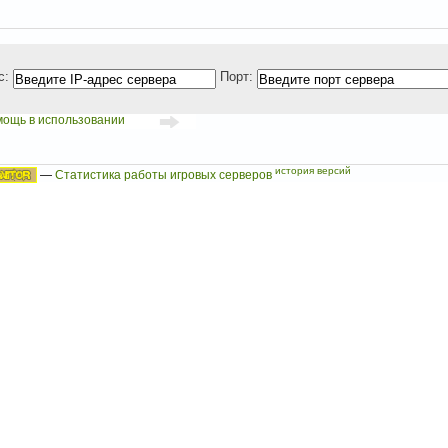
с:
Порт:
мощь в использовании
история версий
—
Статистика работы игровых серверов