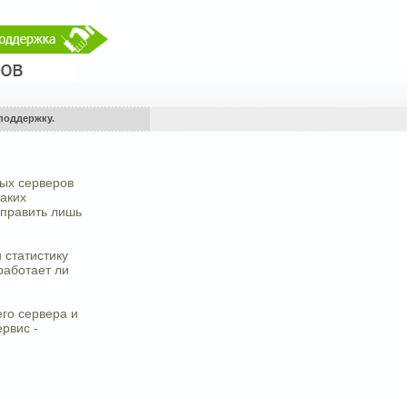
поддержку.
вых серверов
таких
 править лишь
 статистику
работает ли
его сервера и
ервис -