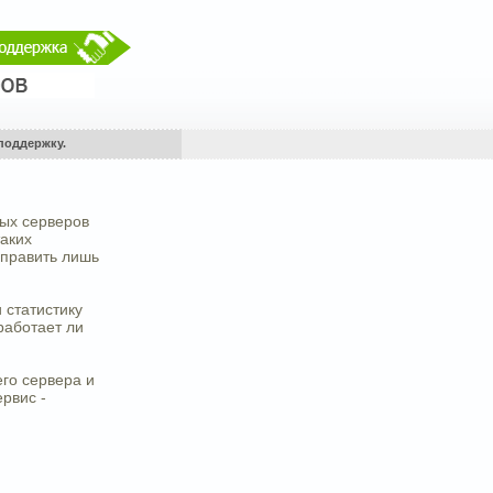
поддержку.
вых серверов
таких
 править лишь
 статистику
работает ли
его сервера и
ервис -