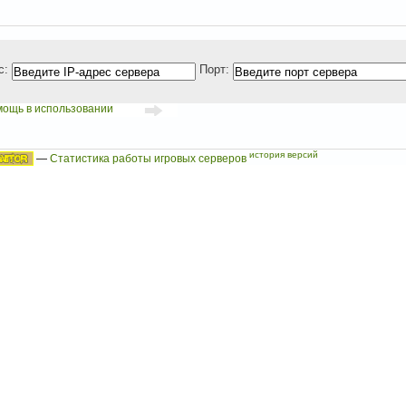
с:
Порт:
мощь в использовании
история версий
—
Статистика работы игровых серверов